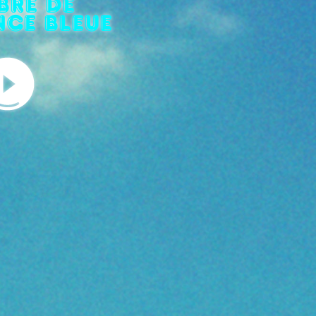
bre de
nce bleue