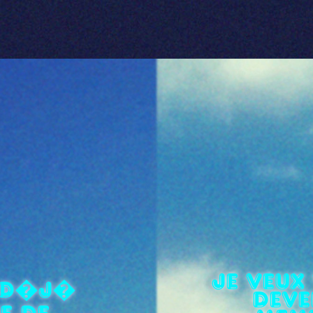
Je veux
s d�j�
deve