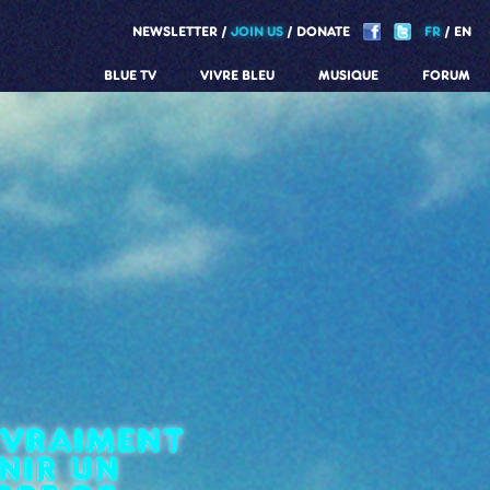
NEWSLETTER
JOIN US
DONATE
FR
EN
BLUE TV
VIVRE BLEU
MUSIQUE
FORUM
 vraiment
nir un