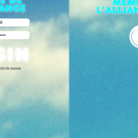
e de
mem
iance
l'allia
 mot de passe