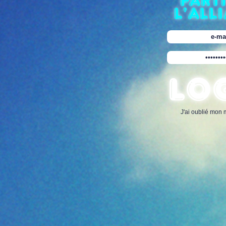
parti
l'all
J'ai oublié mon