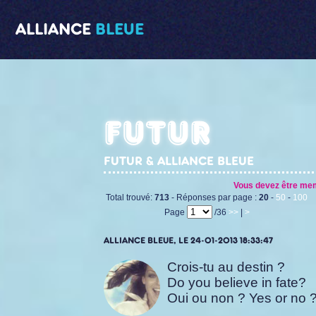
ALLIANCE
BLEUE
Futur
FUTUR & ALLIANCE BLEUE
Vous devez être memb
Total trouvé:
713
- Réponses par page :
20
-
50
-
100
Page
/36
>>
|
>
ALLIANCE BLEUE, LE 24-01-2013 18:33:47
Crois-tu au destin ?
Do you believe in fate?
Oui ou non ? Yes or no 