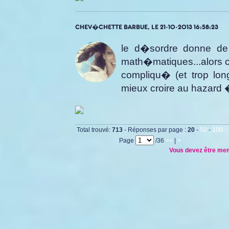
CHEV�CHETTE BARBUE, LE 21-10-2013 16:58:23
le d�sordre donne de l
math�matiques...alors c
compliqu� (et trop long
mieux croire au hazard �
Total trouvé:
713
- Réponses par page :
20
-
50
-
100
Page
/36
>>
|
>
Vous devez être memb