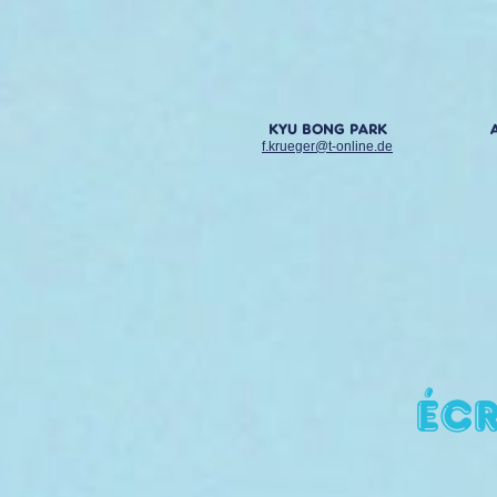
KYU BONG PARK
f.krueger@t-online.de
Écr