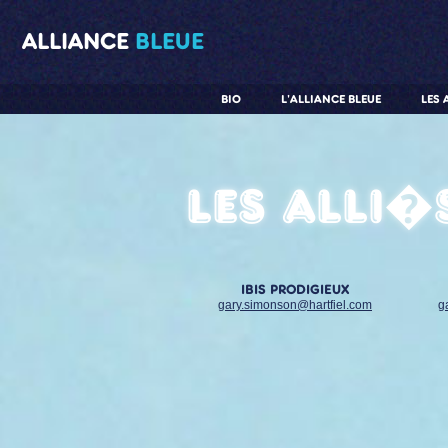
ALLIANCE
BLEUE
BIO
L'ALLIANCE BLEUE
LES 
Les alli�
IBIS PRODIGIEUX
gary.simonson@hartfiel.com
g