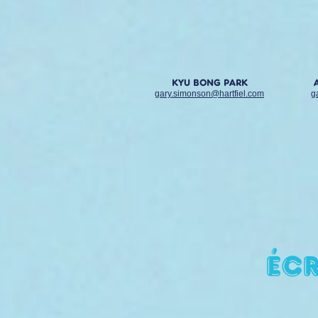
KYU BONG PARK
gary.simonson@hartfiel.com
g
Écr