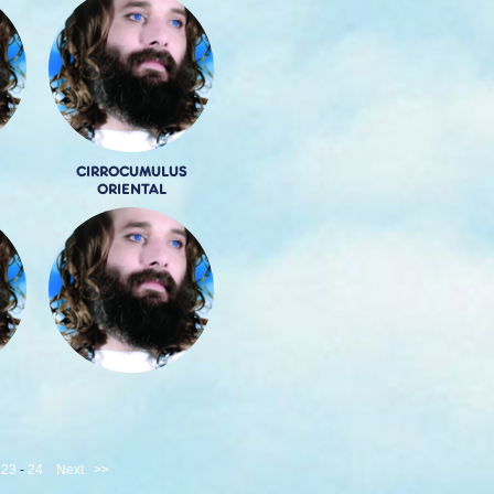
CIRROCUMULUS
ORIENTAL
-
23
-
24
Next
>>