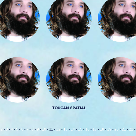
TOUCAN SPATIAL
-
2
-
3
-
4
-
5
-
6
-
7
-
8
-
9
-
10
-
11
-
12
-
13
-
14
-
15
-
16
-
17
-
18
-
19
-
20
-
21
-
22