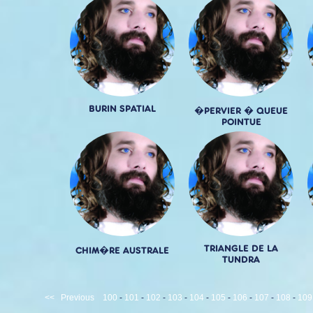
BURIN SPATIAL
�PERVIER � QUEUE
POINTUE
TRIANGLE DE LA
CHIM�RE AUSTRALE
TUNDRA
<<
Previous
100
-
101
-
102
-
103
-
104
-
105
-
106
-
107
-
108
-
109