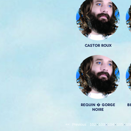
CASTOR ROUX
REQUIN � GORGE
B
NOIRE
<<
Previous
102
-
103
-
104
-
105
-
10