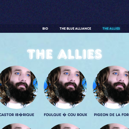
BIO
THE BLUE ALLIANCE
THE ALLIES
The allies
CASTOR IB�RIQUE
FOULQUE � COU ROUX
PIGEON DE LA FO