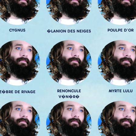
CYGNUS
POULPE D'OR
�LANION DES NEIGES
RENONCULE
MYRTE LULU
Z�BRE DE RIVAGE
V�N�R�