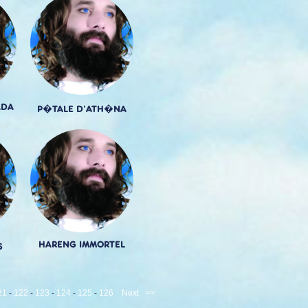
ADA
P�TALE D'ATH�NA
HARENG IMMORTEL
S
21
-
122
-
123
-
124
-
125
-
126
Next
>>