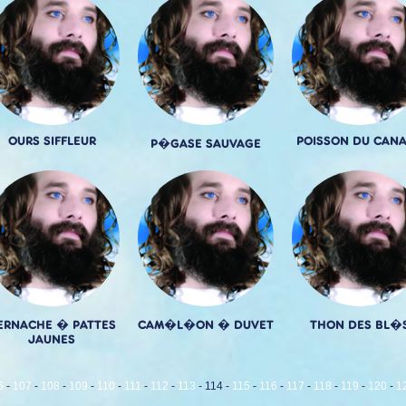
OURS SIFFLEUR
POISSON DU CAN
P�GASE SAUVAGE
ERNACHE � PATTES
CAM�L�ON � DUVET
THON DES BL�
JAUNES
6
-
107
-
108
-
109
-
110
-
111
-
112
-
113
-
114
-
115
-
116
-
117
-
118
-
119
-
120
-
1