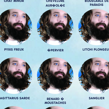
CHAT MINOR
CHEVELURE
BOUSCARLE DE
PARADIS
AUR�OL�E
PYXIS FREUX
LITCHI PLONGEU
�PERVIER
AGITTARIUS SARDE
SANGLIER
RENARD �
MOUSTACHES