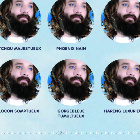
TCHOU MAJESTUEUX
PHOENIX NAIN
LOCON SOMPTUEUX
GORGEBLEUE
HARENG LUXURIE
TUMULTUEUX
-
2
-
3
-
4
-
5
-
6
-
7
-
8
-
9
-
10
-
11
-
12
-
13
-
14
-
15
-
16
-
17
-
18
-
19
-
20
-
21
-
22