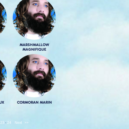
MARSHMALLOW
MAGNIFIQUE
UX
CORMORAN MARIN
-
23
-
24
Next
>>