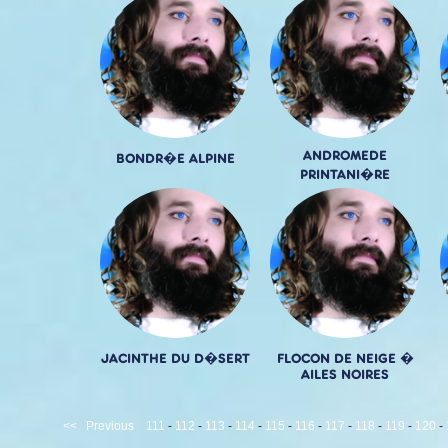
ANDROMEDE
BONDR�E ALPINE
PRINTANI�RE
JACINTHE DU D�SERT
FLOCON DE NEIGE �
AILES NOIRES
<<
Previous
111
-
112
-
113
-
114
-
115
-
116
-
117
-
118
-
119
-
120
-