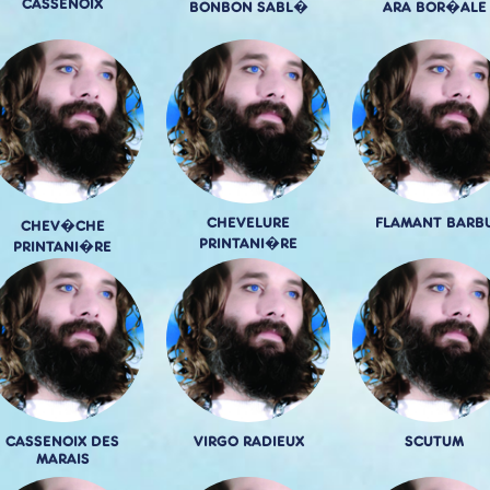
CASSENOIX
BONBON SABL�
ARA BOR�ALE
CHEVELURE
FLAMANT BARB
CHEV�CHE
PRINTANI�RE
PRINTANI�RE
CASSENOIX DES
VIRGO RADIEUX
SCUTUM
MARAIS