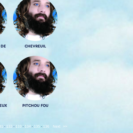
 DE
CHEVREUIL
EUX
PITCHOU FOU
31
-
132
-
133
-
134
-
135
-
136
Next
>>