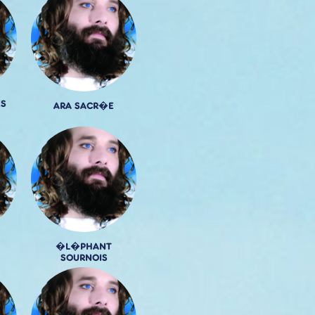
S
ARA SACR�E
�L�PHANT
SOURNOIS