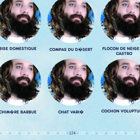
BISE DOMESTIQUE
FLOCON DE NEIGE
COMPAS DU D�SERT
CASTRO
COCHON VOLUPTU
CHIM�RE BARBUE
CHAT VARI�
-
117
-
118
-
119
-
120
-
121
-
122
-
123
-
124
-
125
-
126
-
127
-
128
-
129
-
130
-
1