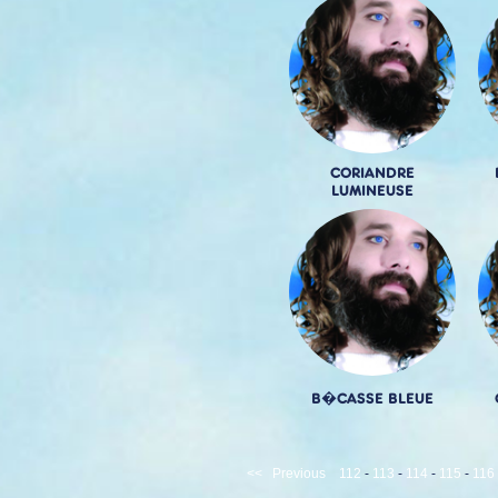
CORIANDRE
LUMINEUSE
B�CASSE BLEUE
<<
Previous
112
-
113
-
114
-
115
-
116