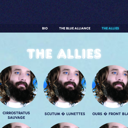
BIO
THE BLUE ALLIANCE
THE ALLIES
The allies
CIRROSTRATUS
SCUTUM � LUNETTES
OURS � FRONT BL
SAUVAGE