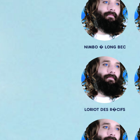
NIMBO � LONG BEC
LORIOT DES R�CIFS