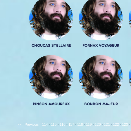
CHOUCAS STELLAIRE
FORNAX VOYAGEUR
PINSON AMOUREUX
BONBON MAJEUR
<<
Previous
114
-
115
-
116
-
117
-
118
-
119
-
120
-
121
-
122
-
123
-