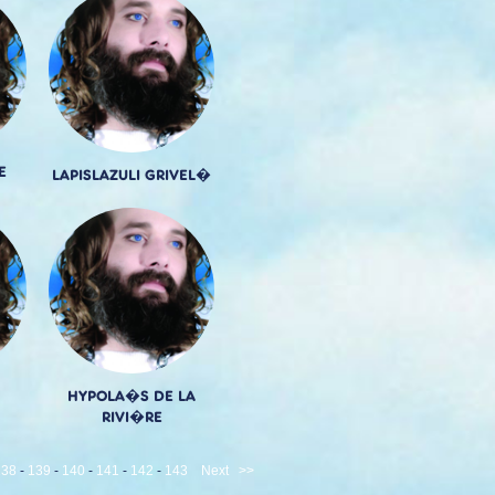
E
LAPISLAZULI GRIVEL�
HYPOLA�S DE LA
RIVI�RE
138
-
139
-
140
-
141
-
142
-
143
Next
>>