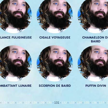
LANCE FULIGINEUSE
CIGALE VOYAGEUSE
CHAMAELEON D
BAIRD
MBATTANT LUNAIRE
SCORPION DE BAIRD
PUFFIN DIVIN
-
124
-
125
-
126
-
127
-
128
-
129
-
130
-
131
-
132
-
133
-
134
-
135
-
136
-
137
-