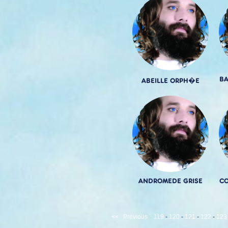
BA
ABEILLE ORPH�E
ANDROMEDE GRISE
CO
<<
Previous
119
-
120
-
121
-
122
-
123