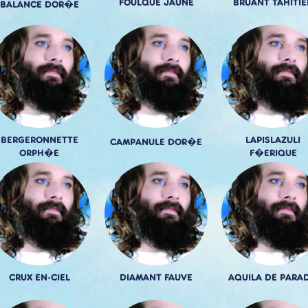
FOULQUE JAUNE
BRUANT TAHITIE
BALANCE DOR�E
BERGERONNETTE
LAPISLAZULI
CAMPANULE DOR�E
ORPH�E
F�ERIQUE
CRUX EN-CIEL
DIAMANT FAUVE
AQUILA DE PARAD