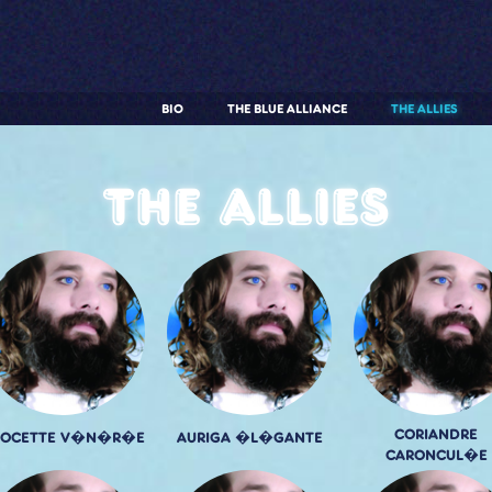
BIO
THE BLUE ALLIANCE
THE ALLIES
The allies
CORIANDRE
VOCETTE V�N�R�E
AURIGA �L�GANTE
CARONCUL�E