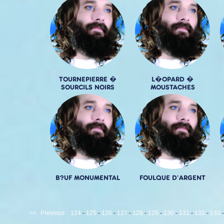
TOURNEPIERRE �
L�OPARD �
SOURCILS NOIRS
MOUSTACHES
B?UF MONUMENTAL
FOULQUE D'ARGENT
<<
Previous
124
-
125
-
126
-
127
-
128
-
129
-
130
-
131
-
132
-
133