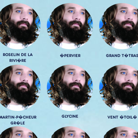
ROSELIN DE LA
�PERVIER
GRAND T�TRA
RIVI�RE
GLYCINE
MARTIN-P�CHEUR
VENT �TOIL�
GR�LE