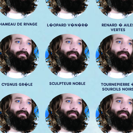
HAMEAU DE RIVAGE
L�OPARD V�N�R�
RENARD � AILE
VERTES
SCULPTEUR NOBLE
CYGNUS GR�LE
TOURNEPIERRE 
SOURCILS NOIR