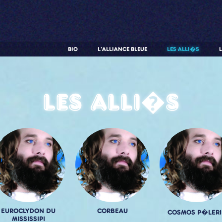
BIO
L'ALLIANCE BLEUE
LES ALLI�S
Les alli�s
EUROCLYDON DU
CORBEAU
COSMOS P�LERI
MISSISSIPI