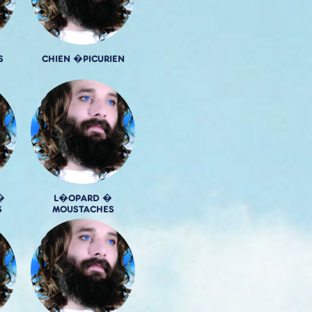
S
CHIEN �PICURIEN
�
L�OPARD �
S
MOUSTACHES