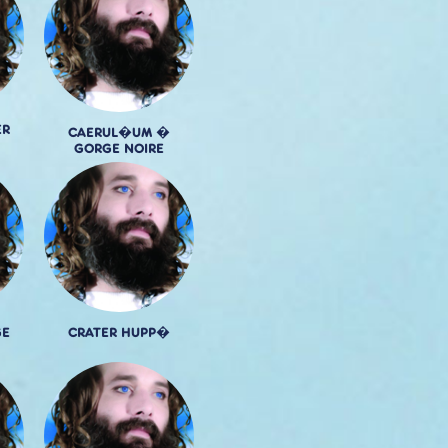
ER
CAERUL�UM �
GORGE NOIRE
GE
CRATER HUPP�