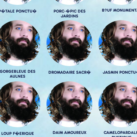
B?UF MONUMENT
P�TALE PONCTU�
PORC-�PIC DES
JARDINS
GORGEBLEUE DES
DROMADAIRE SACR�
JASMIN PONCT
AULNES
DAIM AMOUREUX
CAMELOPARDALI
LOUP F�ERIQUE