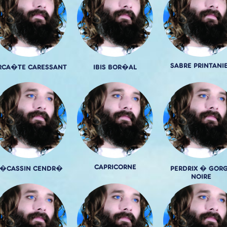
SABRE PRINTANI
RCA�TE CARESSANT
IBIS BOR�AL
CAPRICORNE
�CASSIN CENDR�
PERDRIX � GOR
NOIRE