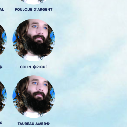
AL
FOULQUE D'ARGENT
U�
COLIN �PIQUE
S
TAUREAU AMBR�