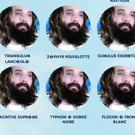
RUSTIQUE
TRIANGULUM
CUMULUS EXORBIT
Z�PHYR POLYGLOTTE
LANC�OL�
ACINTHE SUPR�ME
TYPHON � GORGE
FLOCON � FRON
NOIRE
BLANC