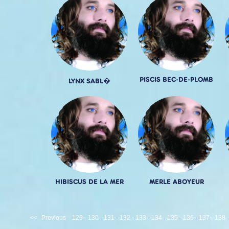
PISCIS BEC-DE-PLOMB
LYNX SABL�
HIBISCUS DE LA MER
MERLE ABOYEUR
<<
Previous
129
-
130
-
131
-
132
-
133
-
134
-
135
-
136
-
137
-
138