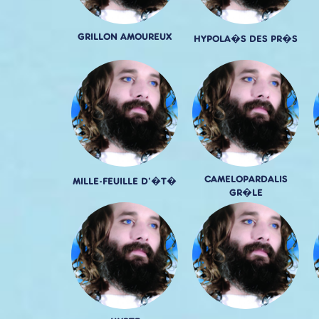
GRILLON AMOUREUX
HYPOLA�S DES PR�S
CAMELOPARDALIS
MILLE-FEUILLE D'�T�
GR�LE