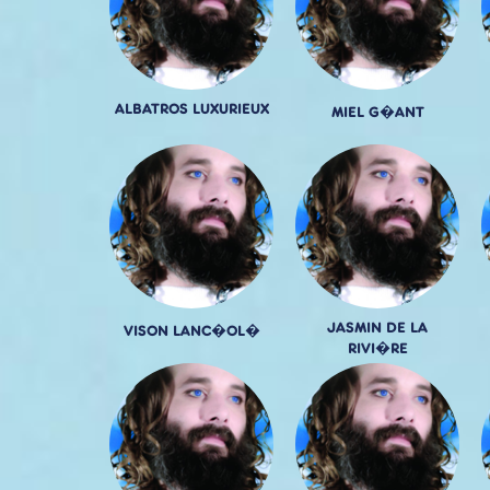
ALBATROS LUXURIEUX
MIEL G�ANT
JASMIN DE LA
VISON LANC�OL�
RIVI�RE