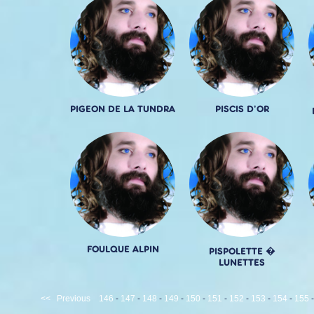
PIGEON DE LA TUNDRA
PISCIS D'OR
FOULQUE ALPIN
PISPOLETTE �
LUNETTES
<<
Previous
146
-
147
-
148
-
149
-
150
-
151
-
152
-
153
-
154
-
155