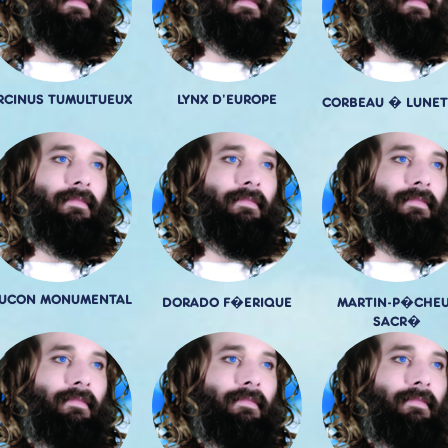
RCINUS TUMULTUEUX
LYNX D'EUROPE
CORBEAU � LUNET
AUCON MONUMENTAL
DORADO F�ERIQUE
MARTIN-P�CHE
SACR�