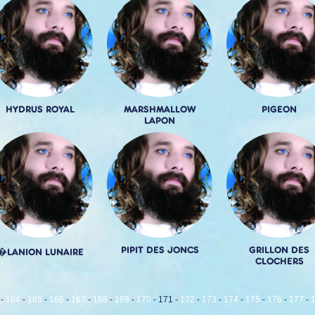
HYDRUS ROYAL
MARSHMALLOW
PIGEON
LAPON
PIPIT DES JONCS
GRILLON DES
�LANION LUNAIRE
CLOCHERS
-
164
-
165
-
166
-
167
-
168
-
169
-
170
-
171
-
172
-
173
-
174
-
175
-
176
-
177
-