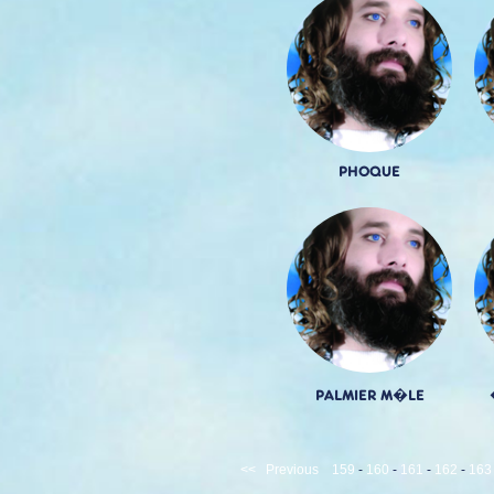
PHOQUE
PALMIER M�LE
<<
Previous
159
-
160
-
161
-
162
-
163