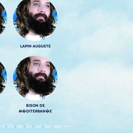
LAPIN AUGUSTE
BISON DE
M�DITERRAN�E
178
-
179
-
180
-
181
-
182
-
183
Next
>>