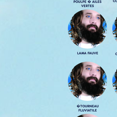
C
POULPE � AILES
VERTES
LAMA FAUVE
�TOURNEAU
FLUVIATILE