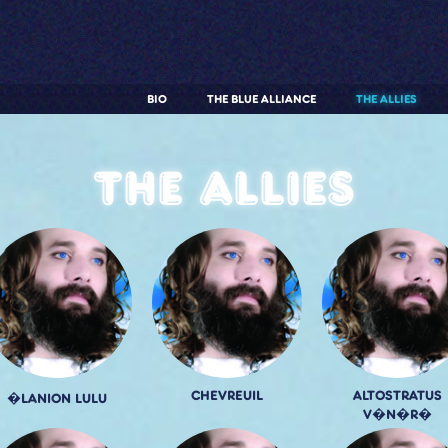
BIO
THE BLUE ALLIANCE
THE ALLIES
The allies
CHEVREUIL
ALTOSTRATUS
�LANION LULU
V�N�R�