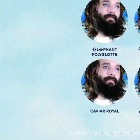
�L�PHANT
POLYGLOTTE
CAVIAR ROYAL
<<
Previous
160
-
161
-
162
-
163
-
164