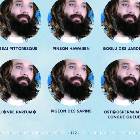
GEAI PITTORESQUE
PINSON HAWAIIEN
GOGLU DES JARD
PIGEON DES SAPINS
LI�VRE PARFUM�
OST�OSPERMUM
LONGUE QUEU
-
165
-
166
-
167
-
168
-
169
-
170
-
171
-
172
-
173
-
174
-
175
-
176
-
177
-
178
-