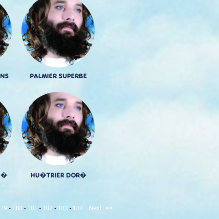
INS
PALMIER SUPERBE
 �
HU�TRIER DOR�
E
179
-
180
-
181
-
182
-
183
-
184
Next
>>