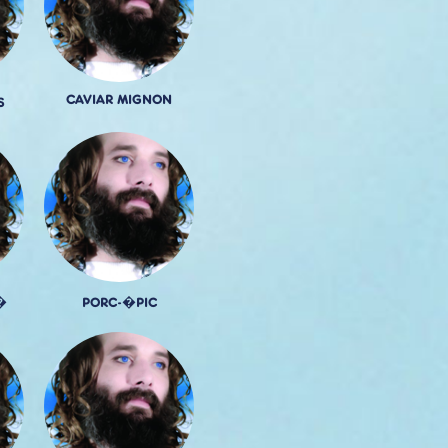
CAVIAR MIGNON
S
�
PORC-�PIC