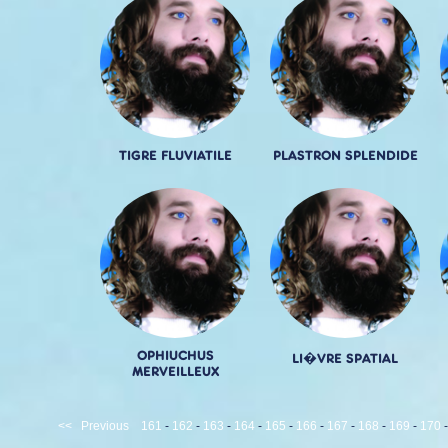
TIGRE FLUVIATILE
PLASTRON SPLENDIDE
OPHIUCHUS
LI�VRE SPATIAL
MERVEILLEUX
<<
Previous
161
-
162
-
163
-
164
-
165
-
166
-
167
-
168
-
169
-
170