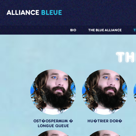
ALLIANCE
BLEUE
BIO
THE BLUE ALLIANCE
T
Th
OST�OSPERMUM �
HU�TRIER DOR�
LONGUE QUEUE