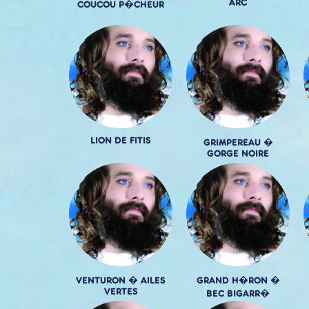
ARC
COUCOU P�CHEUR
LION DE FITIS
GRIMPEREAU �
GORGE NOIRE
VENTURON � AILES
GRAND H�RON �
VERTES
BEC BIGARR�