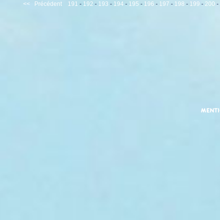
<<
Précédent
191
-
192
-
193
-
194
-
195
-
196
-
197
-
198
-
199
-
200
-
MENT