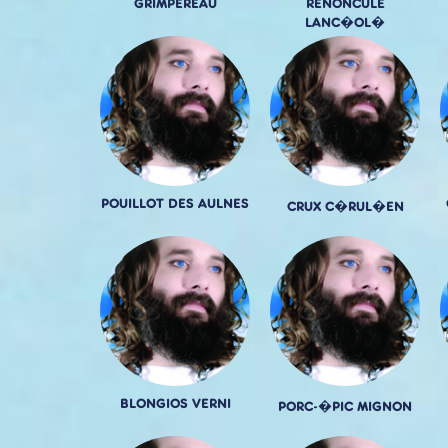
GRIMPEREAU
RENONCULE
LANC�OL�
POUILLOT DES AULNES
CRUX C�RUL�EN
BLONGIOS VERNI
PORC-�PIC MIGNON