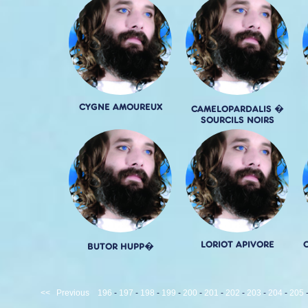
CYGNE AMOUREUX
CAMELOPARDALIS �
SOURCILS NOIRS
LORIOT APIVORE
BUTOR HUPP�
<<
Previous
196
-
197
-
198
-
199
-
200
-
201
-
202
-
203
-
204
-
205