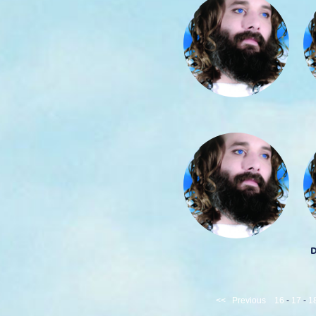
<<
Previous
16
-
17
-
1