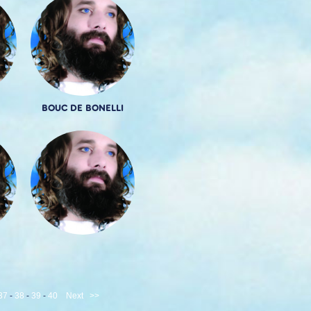
BOUC DE BONELLI
37
-
38
-
39
-
40
Next
>>