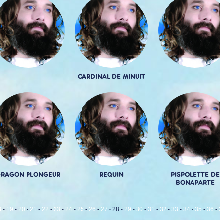
CARDINAL DE MINUIT
DRAGON PLONGEUR
REQUIN
PISPOLETTE DE
BONAPARTE
8
-
19
-
20
-
21
-
22
-
23
-
24
-
25
-
26
-
27
-
28
-
29
-
30
-
31
-
32
-
33
-
34
-
35
-
36
-