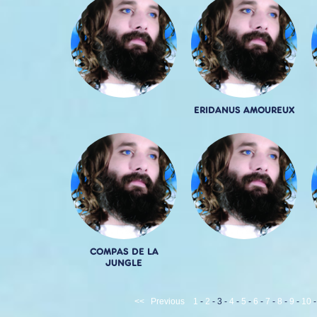
ERIDANUS AMOUREUX
COMPAS DE LA
JUNGLE
<<
Previous
1
-
2
-
3
-
4
-
5
-
6
-
7
-
8
-
9
-
10