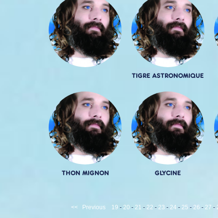
TIGRE ASTRONOMIQUE
THON MIGNON
GLYCINE
<<
Previous
19
-
20
-
21
-
22
-
23
-
24
-
25
-
26
-
27
-