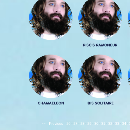
PISCIS RAMONEUR
CHAMAELEON
IBIS SOLITAIRE
<<
Previous
26
-
27
-
28
-
29
-
30
-
31
-
32
-
33
-
34
-