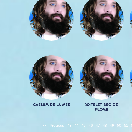
CAELUM DE LA MER
ROITELET BEC-DE-
PLOMB
<<
Previous
43
-
44
-
45
-
46
-
47
-
48
-
49
-
50
-
51
-