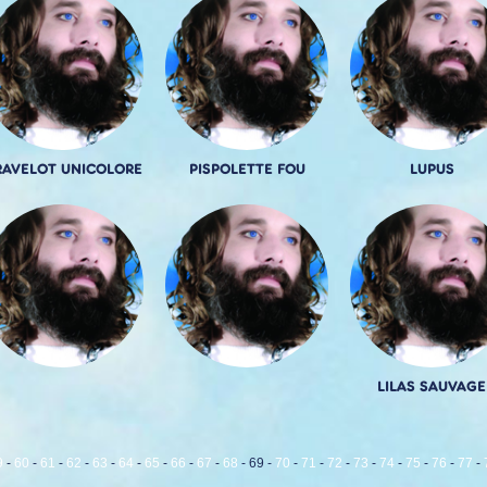
AVELOT UNICOLORE
PISPOLETTE FOU
LUPUS
LILAS SAUVAGE
9
-
60
-
61
-
62
-
63
-
64
-
65
-
66
-
67
-
68
-
69
-
70
-
71
-
72
-
73
-
74
-
75
-
76
-
77
-