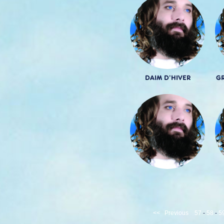
DAIM D'HIVER
GR
<<
Previous
57
-
58
-
5