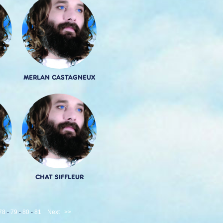
MERLAN CASTAGNEUX
CHAT SIFFLEUR
78
-
79
-
80
-
81
Next
>>