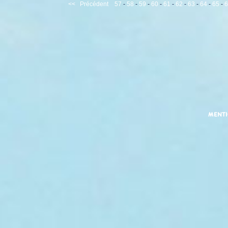
<<
Précédent
57
-
58
-
59
-
60
-
61
-
62
-
63
-
64
-
65
-
6
MENT