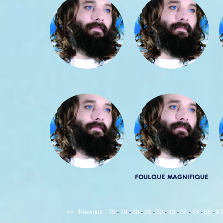
FOULQUE MAGNIFIQUE
<<
Previous
78
-
79
-
80
-
81
-
82
-
83
-
84
-
85
-
86
-
87