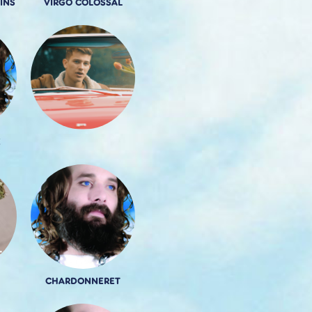
INS
VIRGO COLOSSAL
E
CHARDONNERET