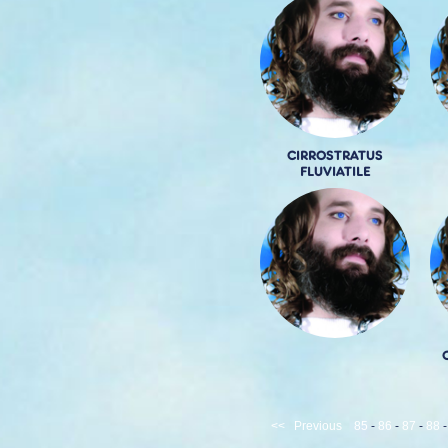
CIRROSTRATUS
FLUVIATILE
<<
Previous
85
-
86
-
87
-
88