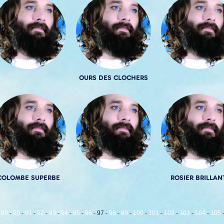
OURS DES CLOCHERS
COLOMBE SUPERBE
ROSIER BRILLAN
-
89
-
90
-
91
-
92
-
93
-
94
-
95
-
96
-
97
-
98
-
99
-
100
-
101
-
102
-
103
-
104
-
105