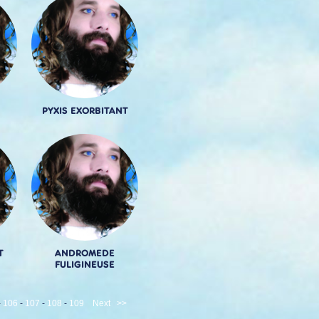
PYXIS EXORBITANT
T
ANDROMEDE
FULIGINEUSE
-
106
-
107
-
108
-
109
Next
>>