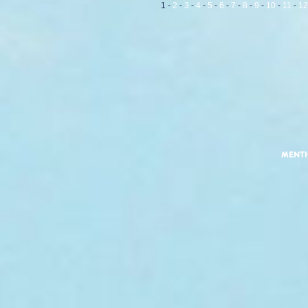
1
-
2
-
3
-
4
-
5
-
6
-
7
-
8
-
9
-
10
-
11
-
12
MENT