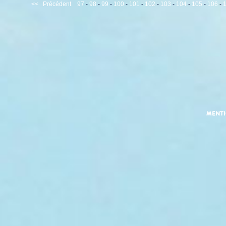
<<
Précédent
97
-
98
-
99
-
100
-
101
-
102
-
103
-
104
-
105
-
106
-
MENT