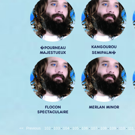
KANGOUROU
�POURNEAU
MAJESTUEUX
SEMIPALM�
FLOCON
MERLAN MINOR
SPECTACULAIRE
<<
Previous
102
-
103
-
104
-
105
-
106
-
107
-
108
-
109
-
110
-
111