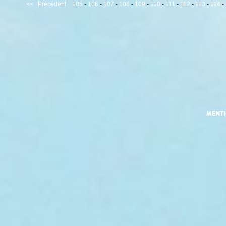
<<
Précédent
105
-
106
-
107
-
108
-
109
-
110
-
111
-
112
-
113
-
114
-
MENT