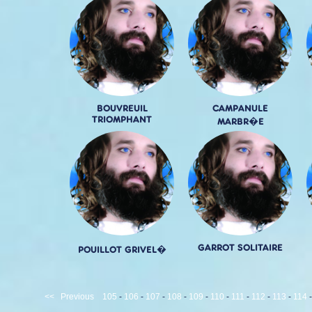
BOUVREUIL
CAMPANULE
TRIOMPHANT
MARBR�E
GARROT SOLITAIRE
POUILLOT GRIVEL�
<<
Previous
105
-
106
-
107
-
108
-
109
-
110
-
111
-
112
-
113
-
114