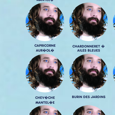
MANTEL�
CAPRICORNE
CHARDONNERET �
AUR�OL�
AILES BLEUES
BURIN DES JARDINS
CHEV�CHE
MANTEL�E