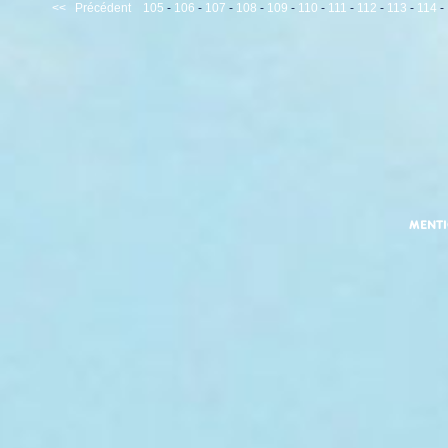
<<
Précédent
105
-
106
-
107
-
108
-
109
-
110
-
111
-
112
-
113
-
114
-
MENT