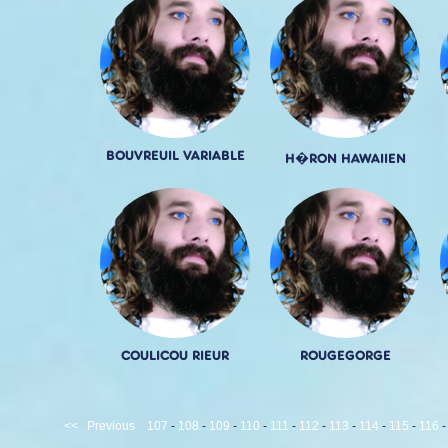
BOUVREUIL VARIABLE
H�RON HAWAIIEN
COULICOU RIEUR
ROUGEGORGE
<<
Previous
107
-
108
-
109
-
110
-
111
-
112
-
113
-
114
-
115
-
116