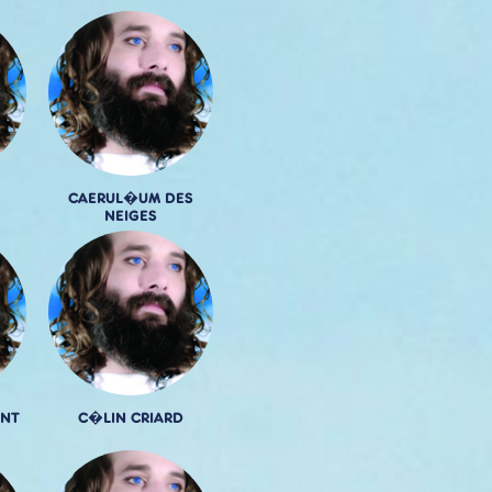
CAERUL�UM DES
NEIGES
ANT
C�LIN CRIARD