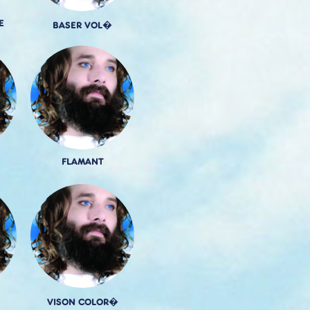
E
BASER VOL�
FLAMANT
VISON COLOR�