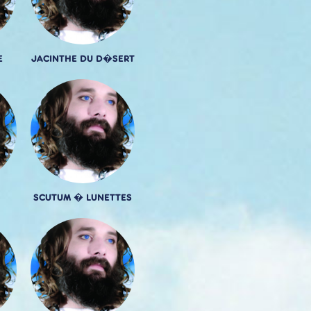
E
JACINTHE DU D�SERT
SCUTUM � LUNETTES