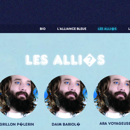
BIO
L'ALLIANCE BLEUE
LES ALLI�S
Les alli�s
ARA VOYAGEUS
GRILLON P�LERIN
DAIM BARIOL�