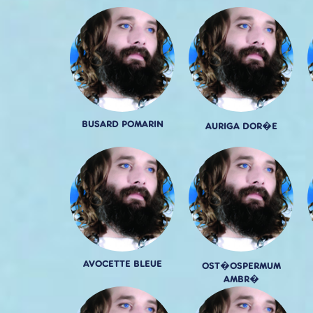
BUSARD POMARIN
AURIGA DOR�E
AVOCETTE BLEUE
OST�OSPERMUM
AMBR�