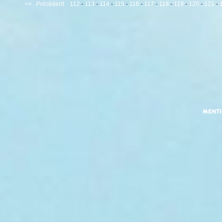
<<
Précédent
112
-
113
-
114
-
115
-
116
-
117
-
118
-
119
-
120
-
121
-
MENT