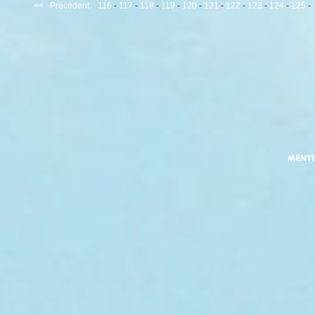
<<
Précédent
116
-
117
-
118
-
119
-
120
-
121
-
122
-
123
-
124
-
125
-
MENT