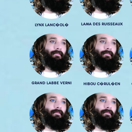
LAMA DES RUISSEAUX
LYNX LANC�OL�
GRAND LABBE VERNI
HIBOU C�RUL�EN