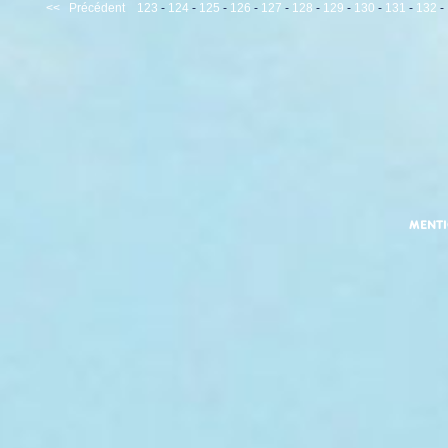
<<
Précédent
123
-
124
-
125
-
126
-
127
-
128
-
129
-
130
-
131
-
132
-
MENT