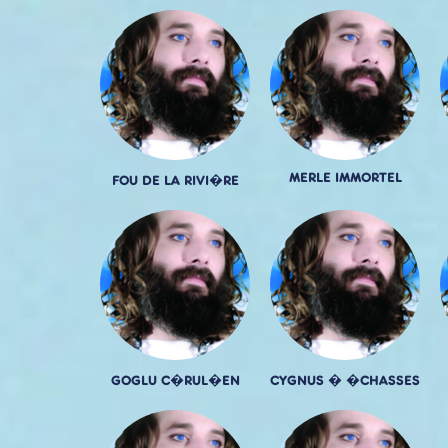
MERLE IMMORTEL
FOU DE LA RIVI�RE
GOGLU C�RUL�EN
CYGNUS � �CHASSES