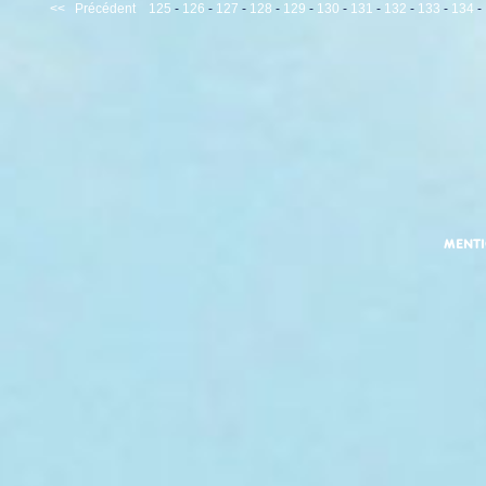
<<
Précédent
125
-
126
-
127
-
128
-
129
-
130
-
131
-
132
-
133
-
134
-
MENT