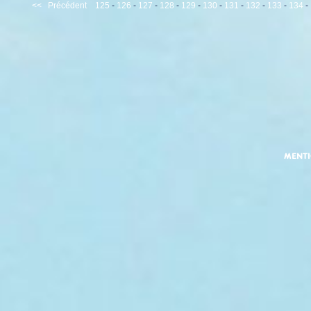
<<
Précédent
125
-
126
-
127
-
128
-
129
-
130
-
131
-
132
-
133
-
134
-
MENT