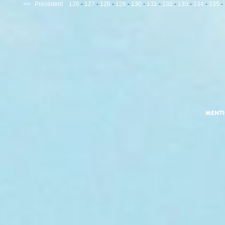
<<
Précédent
126
-
127
-
128
-
129
-
130
-
131
-
132
-
133
-
134
-
135
-
MENT