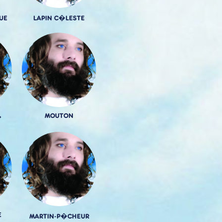
UE
LAPIN C�LESTE
MOUTON
�
E
MARTIN-P�CHEUR