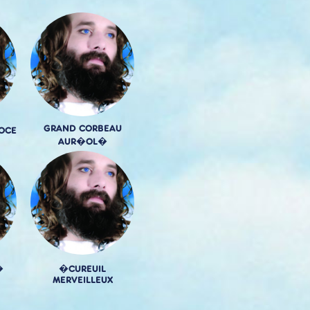
GRAND CORBEAU
OCE
AUR�OL�
�
�CUREUIL
MERVEILLEUX