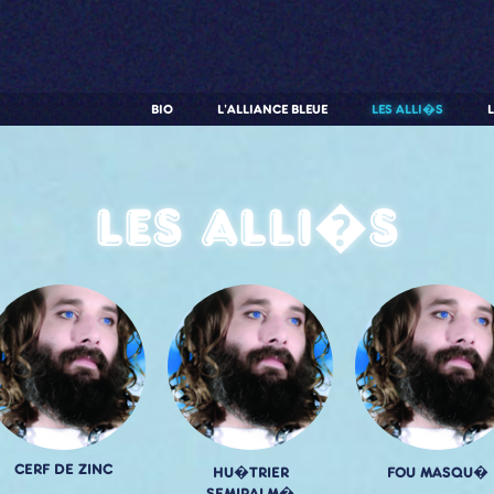
BIO
L'ALLIANCE BLEUE
LES ALLI�S
Les alli�s
CERF DE ZINC
HU�TRIER
FOU MASQU�