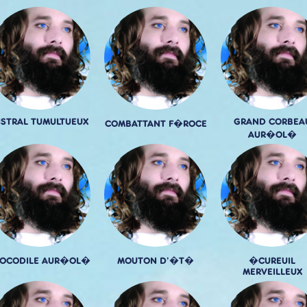
ISTRAL TUMULTUEUX
GRAND CORBEA
COMBATTANT F�ROCE
AUR�OL�
OCODILE AUR�OL�
MOUTON D'�T�
�CUREUIL
MERVEILLEUX