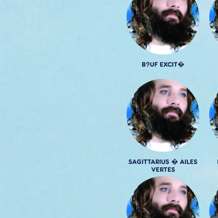
B?UF EXCIT�
SAGITTARIUS � AILES
VERTES