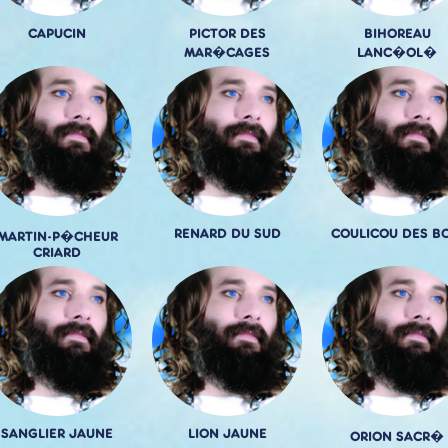
CAPUCIN
PICTOR DES
BIHOREAU
MAR�CAGES
LANC�OL�
RENARD DU SUD
COULICOU DES BO
MARTIN-P�CHEUR
CRIARD
SANGLIER JAUNE
LION JAUNE
ORION SACR�