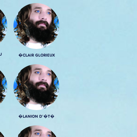
U
�CLAIR GLORIEUX
�LANION D'�T�