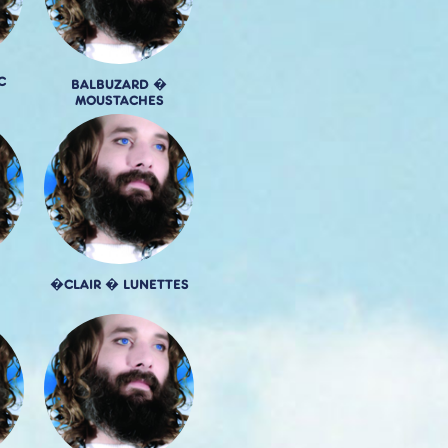
C
BALBUZARD �
MOUSTACHES
�CLAIR � LUNETTES