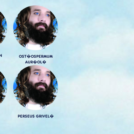
N
OST�OSPERMUM
AUR�OL�
PERSEUS GRIVEL�