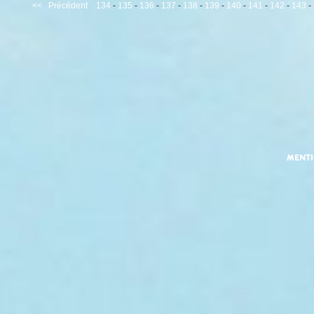
<<
Précédent
134
-
135
-
136
-
137
-
138
-
139
-
140
-
141
-
142
-
143
-
MENT