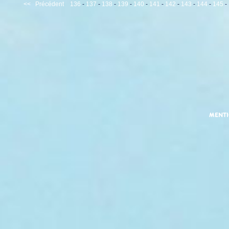
<<
Précédent
136
-
137
-
138
-
139
-
140
-
141
-
142
-
143
-
144
-
145
-
MENT