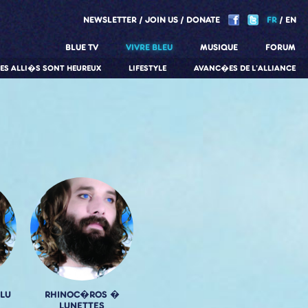
NEWSLETTER
JOIN US
DONATE
FR
EN
BLUE TV
VIVRE BLEU
MUSIQUE
FORUM
LES ALLI�S SONT HEUREUX
LIFESTYLE
AVANC�ES DE L'ALLIANCE
LU
RHINOC�ROS �
LUNETTES