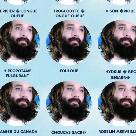
ERISIER � LONGUE
TROGLODYTE �
VISON �PIQUE
QUEUE
LONGUE QUEUE
HIPPOPOTAME
FOULQUE
HYDRUS � BEC
FULGURANT
BIGARR�
AMIER DU CANADA
ROSELIN MERVEILL
CHOUCAS SACR�