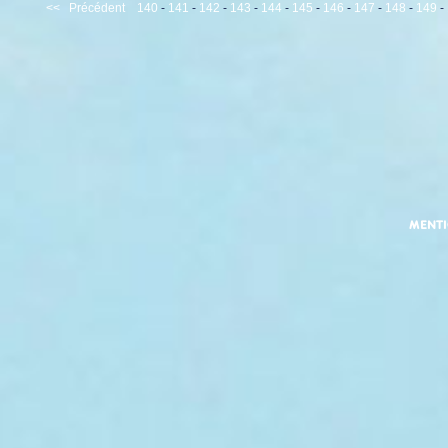
<<
Précédent
140
-
141
-
142
-
143
-
144
-
145
-
146
-
147
-
148
-
149
-
MENT